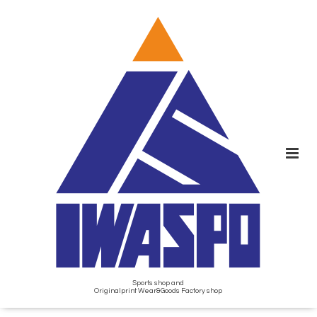
Sports shop and
Originalprint Wear&Goods Factory shop