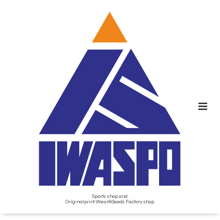
Sports shop and
Originalprint Wear&Goods Factory shop