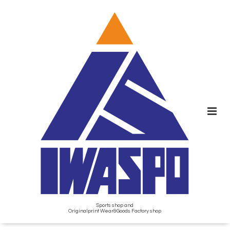
Sports shop and
Originalprint Wear&Goods Factory shop