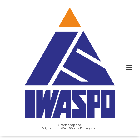
Sports shop and
Originalprint Wear&Goods Factory shop