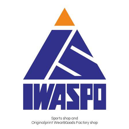
Sports shop and
Originalprint Wear&Goods Factory shop