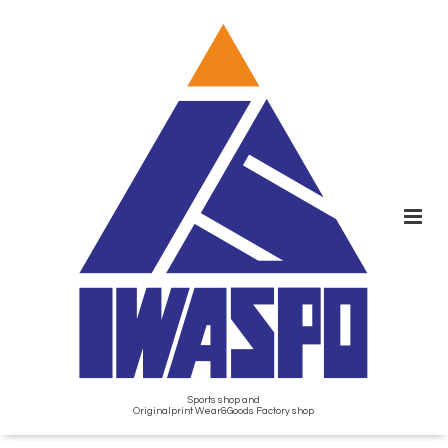
Sports shop and
Originalprint Wear&Goods Factory shop