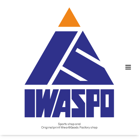
Sports shop and
Originalprint Wear&Goods Factory shop