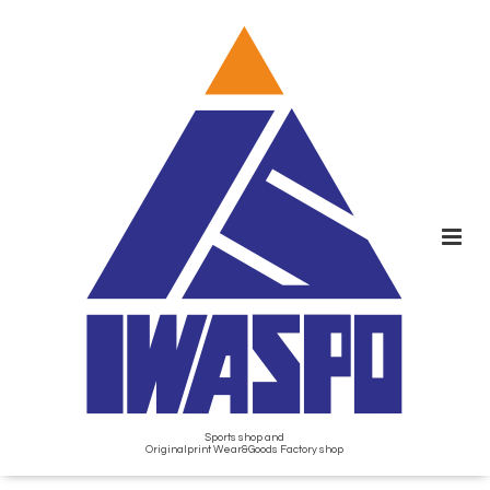
Sports shop and
Originalprint Wear&Goods Factory shop