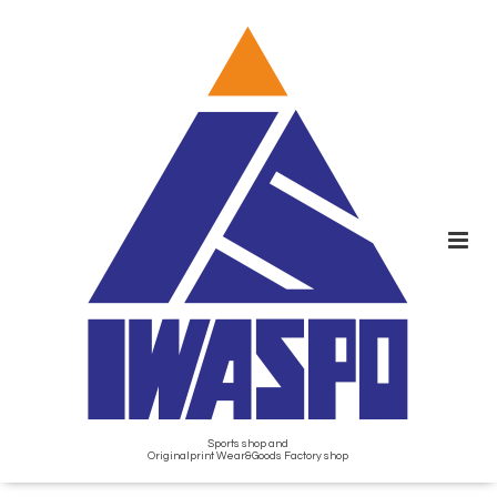
Sports shop and
Originalprint Wear&Goods Factory shop