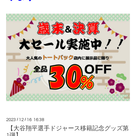
2023
/
12
/
16 16:38
【大谷翔平選手ドジャース移籍記念グッズ第
1弾】