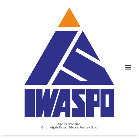
Sports shop and
Originalprint Wear&Goods Factory shop