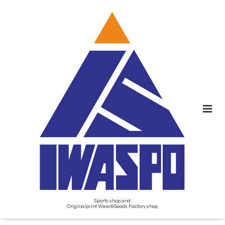
Sports shop and
Originalprint Wear&Goods Factory shop