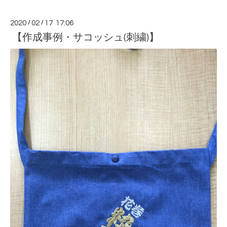
2020
/
02
/
17 17:06
【作成事例・サコッシュ(刺繍)】