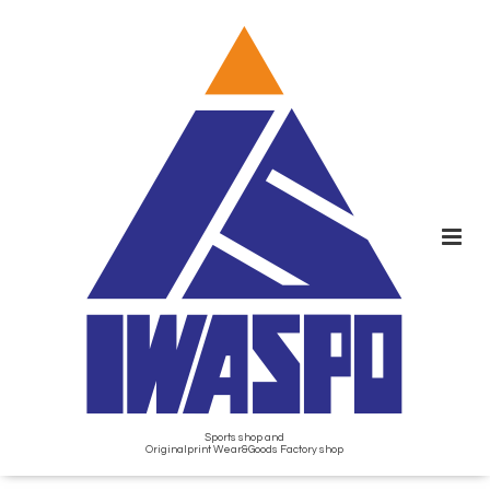
Sports shop and
Originalprint Wear&Goods Factory shop