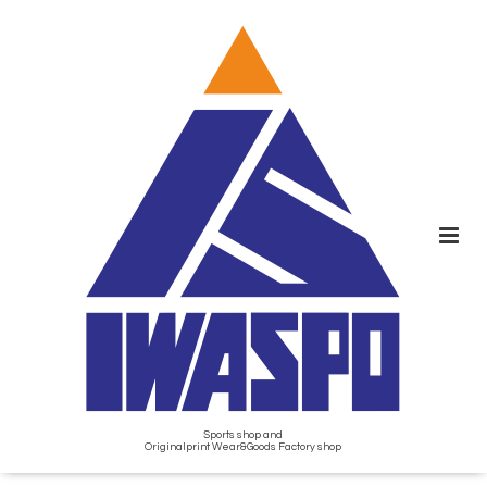
Sports shop and
Originalprint Wear&Goods Factory shop