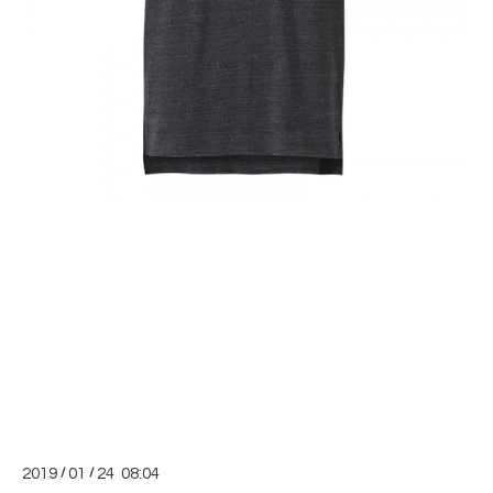
2019
/
01
/
24 08:04