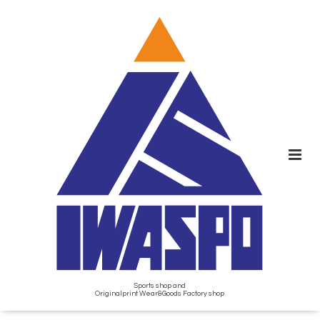
Sports shop and
Originalprint Wear&Goods Factory shop