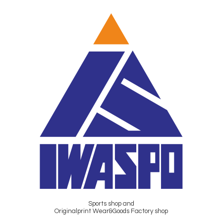
Sports shop and
Originalprint Wear&Goods Factory shop