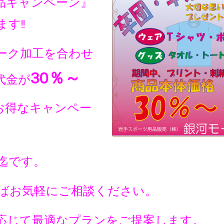
念品キャンペーン』
す!!
ーク加工を合わせ
30％～
代金が
るお得なキャンペー
日迄です。
ばお気軽にご相談ください。
応じて最適なプランをご提案します。