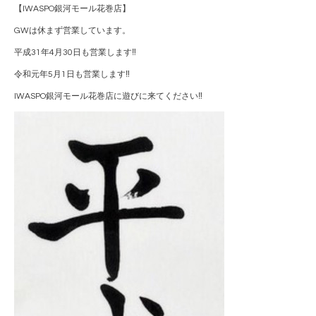
【IWASPO銀河モール花巻店】
GWは休まず営業しています。
平成31年4月30日も営業します‼︎
令和元年5月1日も営業します‼︎
IWASPO銀河モール花巻店に遊びに来てください‼︎