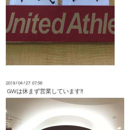
2019
/
04
/
27 07:58
GWは休まず営業しています‼︎