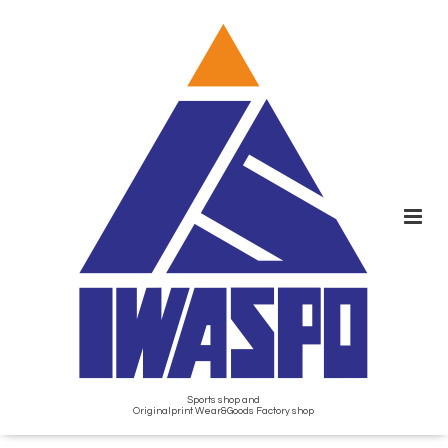
Sports shop and
Originalprint Wear&Goods Factory shop