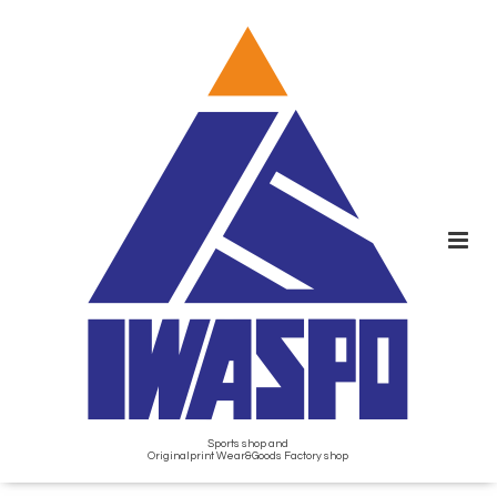
Sports shop and
Originalprint Wear&Goods Factory shop