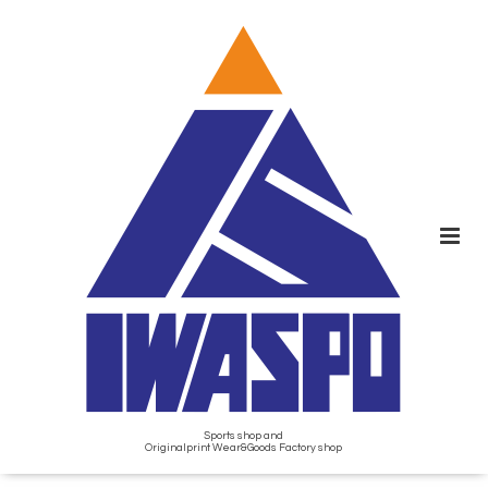
Sports shop and
Originalprint Wear&Goods Factory shop