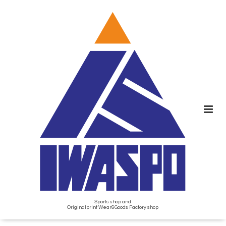
Sports shop and
Originalprint Wear&Goods Factory shop