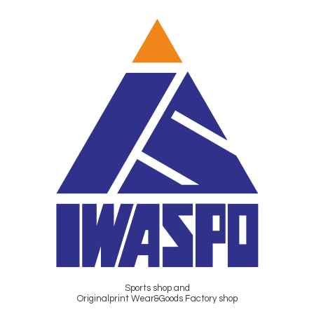
Sports shop and
Originalprint Wear&Goods Factory shop