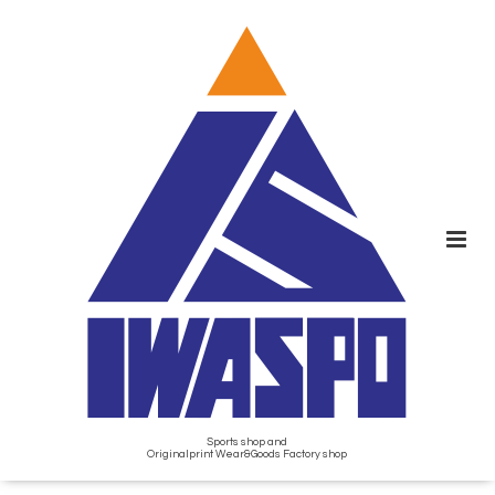
Sports shop and
Originalprint Wear&Goods Factory shop