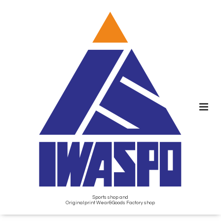
Sports shop and
Originalprint Wear&Goods Factory shop