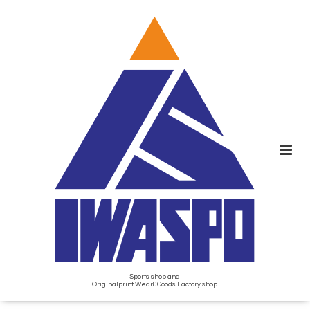
Sports shop and
Originalprint Wear&Goods Factory shop