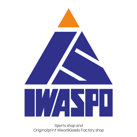
Sports shop and
Originalprint Wear&Goods Factory shop