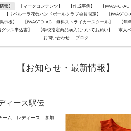
情報】
【マークコンテンツ】
【作成事例】
【IWASPO-
【リベルーラ花巻ハンドボールクラブ会員限定】
【IWASP
掲示板】
【IWASPO-AC・無料ストライカースクール】
【無
援グッズ申込書】
【学校指定商品購入についてお願い】
求人
お問い合わせ
ブログ
【お知らせ・最新情報】
レディース駅伝
ングチーム レディース 参加