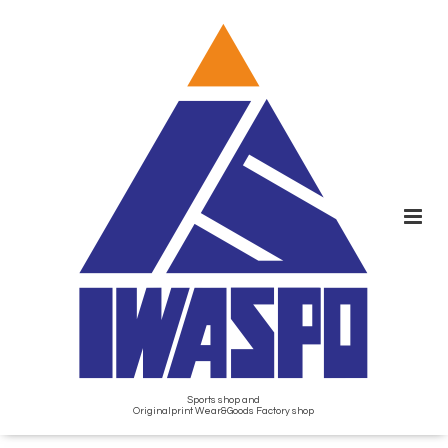
Sports shop and
Originalprint Wear&Goods Factory shop