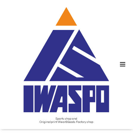
Sports shop and
Originalprint Wear&Goods Factory shop