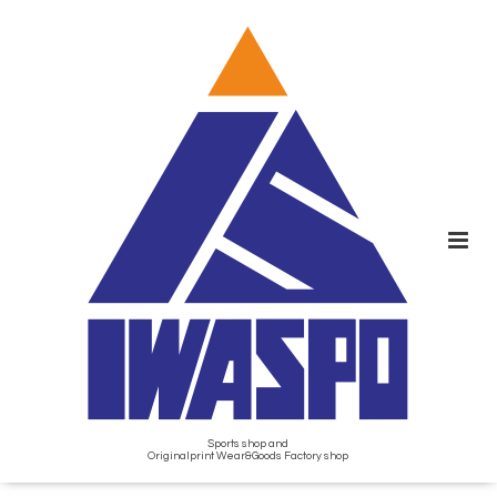
Sports shop and
Originalprint Wear&Goods Factory shop