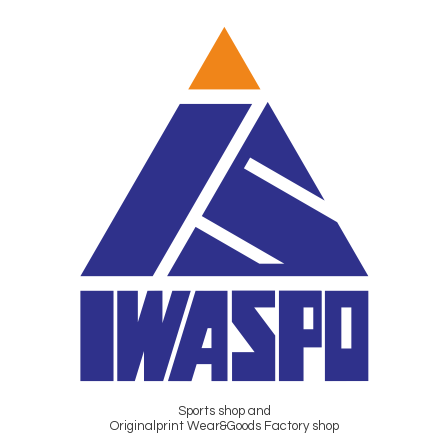
Sports shop and
Originalprint Wear&Goods Factory shop