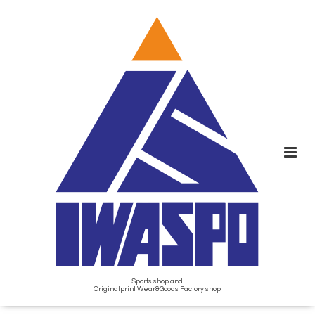
Sports shop and
Originalprint Wear&Goods Factory shop