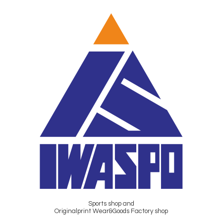
Sports shop and
Originalprint Wear&Goods Factory shop