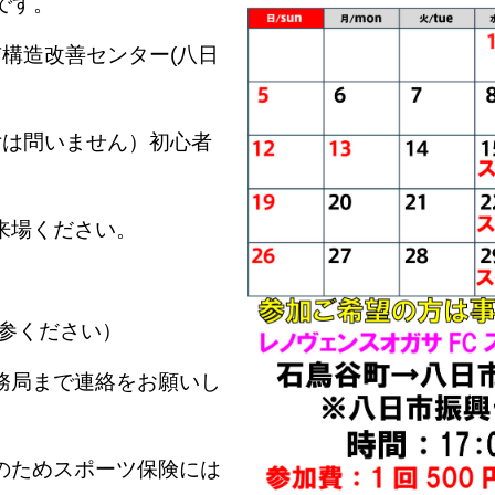
催です。
構造改善センター(八日
女は問いません）
初心者
来場ください。
持参ください）
務局まで連絡をお願いし
のためスポーツ保険には