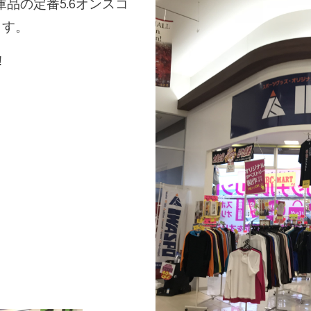
品の定番5.6オンスコ
ます。
！