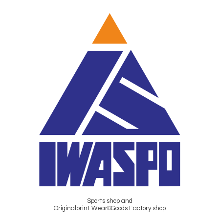
Sports shop and
Originalprint Wear&Goods Factory shop