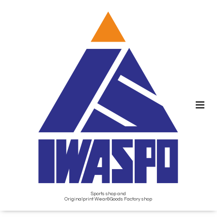
Sports shop and
Originalprint Wear&Goods Factory shop