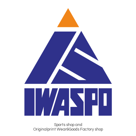
Sports shop and
Originalprint Wear&Goods Factory shop