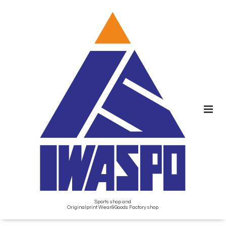
Sports shop and
Originalprint Wear&Goods Factory shop