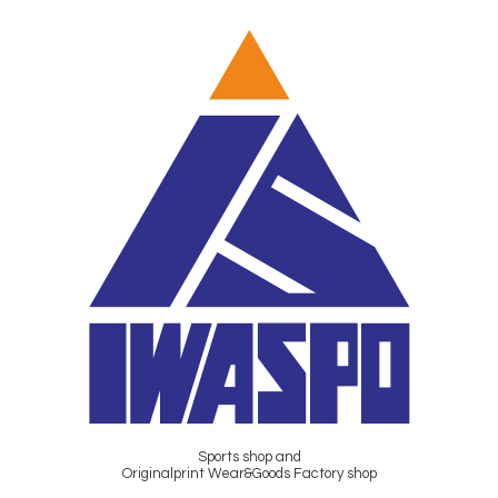
Sports shop and
Originalprint Wear&Goods Factory shop