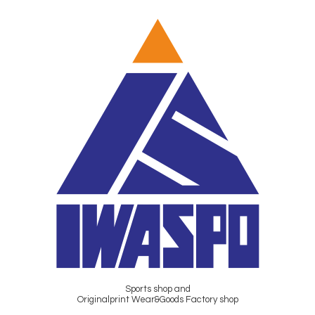
Sports shop and
Originalprint Wear&Goods Factory shop