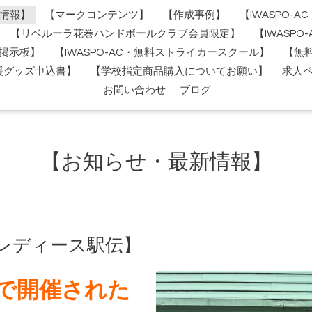
情報】
【マークコンテンツ】
【作成事例】
【IWASPO-
【リベルーラ花巻ハンドボールクラブ会員限定】
【IWASP
掲示板】
【IWASPO-AC・無料ストライカースクール】
【無
援グッズ申込書】
【学校指定商品購入についてお願い】
求人
お問い合わせ
ブログ
【お知らせ・最新情報】
ブレディース駅伝】
市で開催された