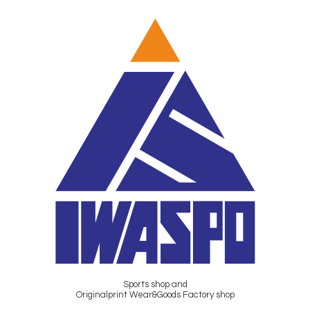
Sports shop and
Originalprint Wear&Goods Factory shop